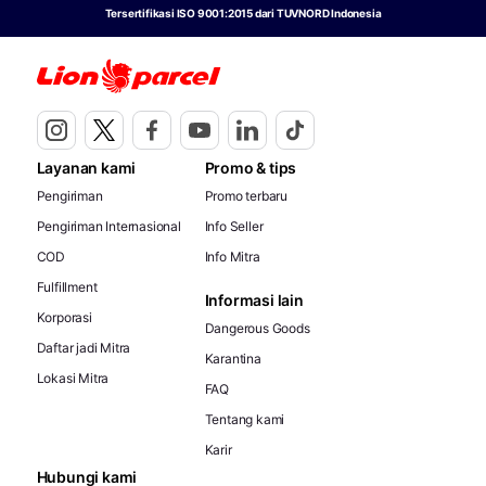
Tersertifikasi ISO 9001:2015 dari TUVNORD Indonesia
Layanan kami
Promo & tips
Pengiriman
Promo terbaru
Pengiriman Internasional
Info Seller
COD
Info Mitra
Fulfillment
Informasi lain
Korporasi
Dangerous Goods
Daftar jadi Mitra
Karantina
Lokasi Mitra
FAQ
Tentang kami
Karir
Hubungi kami