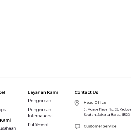
cel
Layanan Kami
Contact Us
Pengiriman
Head Office
ips
Pengiriman
Jl. Agave Raya No. 55, Kedoy
Selatan, Jakarta Barat, 11520
Internasional
 Kami
Fullfilment
Customer Service
rusahaan