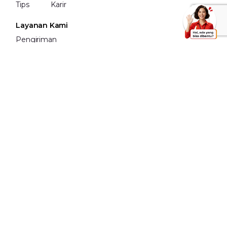
Tips
Karir
Layanan Kami
Pengiriman
Pengiriman
Internasional
Fullfilment
Bermitra
Daftar jadi Mitra
Daftar Korporasi
Lokasi Mitra
Informasi Lain
FAQ
Dangerous Goods
Karantina
Contact Us