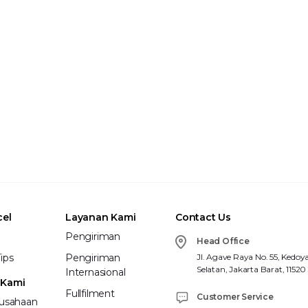
cel
Layanan Kami
Contact Us
Pengiriman
Head Office
ips
Pengiriman
Jl. Agave Raya No. 55, Kedoy
Selatan, Jakarta Barat, 11520
Internasional
 Kami
Fullfilment
Customer Service
rusahaan