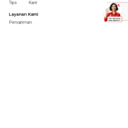
Tips
Karir
Layanan Kami
Pengiriman
Pengiriman
Internasional
Fullfilment
Bermitra
Daftar jadi Mitra
Daftar Korporasi
Lokasi Mitra
Informasi Lain
FAQ
Dangerous Goods
Karantina
Contact Us