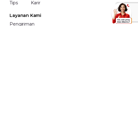
Tips
Karir
Layanan Kami
Pengiriman
Pengiriman
Internasional
Fullfilment
Bermitra
Daftar jadi Mitra
Daftar Korporasi
Lokasi Mitra
Informasi Lain
FAQ
Dangerous Goods
Karantina
Contact Us